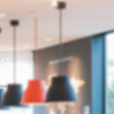
st
nce !