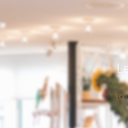
L
Le s